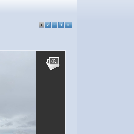
1
2
3
4
>>