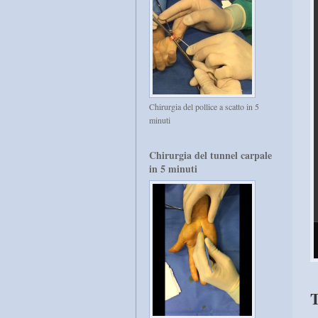
Chirurgia del pollice a scatto in 5
minuti
Chirurgia del tunnel carpale
in 5 minuti
T