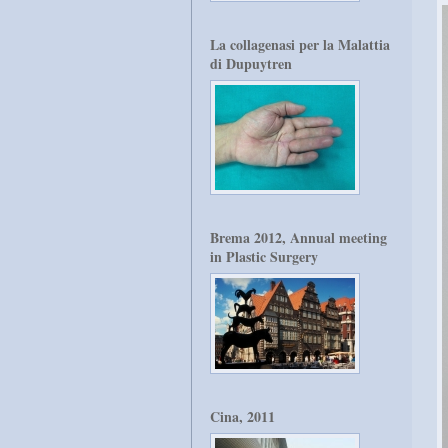
La collagenasi per la Malattia
di Dupuytren
Brema 2012, Annual meeting
in Plastic Surgery
Cina, 2011