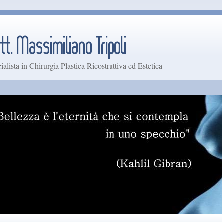
ialista in Chirurgia Plastica Ricostruttiva ed Estetica