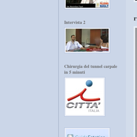
r
Intervista 2
Chirurgia del tunnel carpale
in 5 minuti